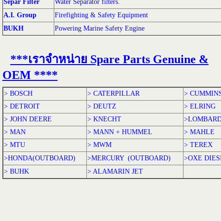
Separ Filter
Water Separator filters.
A.I. Group
Firefighting & Safety Equipment
BUKH
Powering Marine Safety Engine
***เราจำหน่าย Spare Parts Genuine &
OEM ****
> BOSCH
> CATERPILLAR
> CUMMIN
> DETROIT
> DEUTZ
> ELRING
> JOHN DEERE
> KNECHT
>LOMBARD
> MAN
> MANN + HUMMEL
> MAHLE
> MTU
> MWM
> TEREX
>HONDA(OUTBOARD)
>MERCURY (OUTBOARD)
>OXE DIE
> BUHK
> ALAMARIN JET