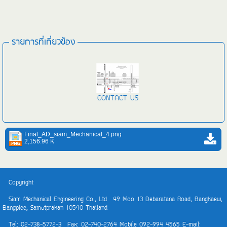
รายการที่เกี่ยวข้อง
CONTACT US
Final_AD_siam_Mechanical_4.png
2,156.96 K
Copyright
Siam Mechanical Engineering Co., Ltd
49 Moo 13 Debaratana Road, Bangkaew,
Bangplee, Samutprakan 10540 Thailand
Tel: 02-738-5772-3 Fax: 02-740-2764 Mobile 092-994 4565 E-mail: